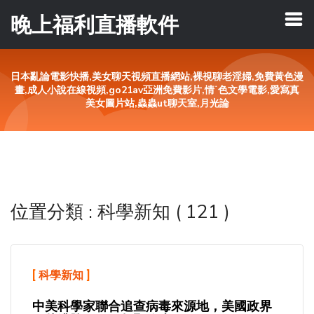
晚上福利直播軟件
日本亂論電影快播,美女聊天視頻直播網站,裸視聊老淫婦,免費黃色漫
畫,成人小說在線視頻,go21av亞洲免費影片,情˙色文學電影,愛寫真
美女圖片站,蟲蟲ut聊天室,月光論
位置分類 : 科學新知 ( 121 )
[
科學新知
]
中美科學家聯合追查病毒來源地，美國政界