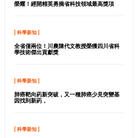
榮耀！經開精英勇摘省科技領域最高獎項
[
科學新知
]
全省僅兩位！川農陳代文教授榮獲四川省科
學技術傑出貢獻獎
[
科學新知
]
肺癌靶向葯新突破，又一種肺癌少見突變基
因找到新葯，
[
科學新知
]