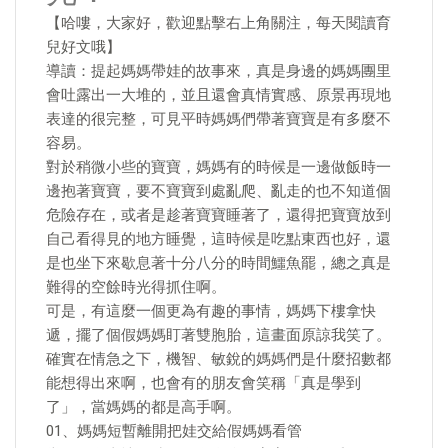
【哈嘍，大家好，歡迎點擊右上角關注，每天閱讀育
兒好文哦】
導讀：提起媽媽帶娃的故事來，真是身邊的媽媽團里
會吐露出一大堆的，並且還會真情實感、原景再現地
表達的很完整，可見平時媽媽們帶著寶寶是有多麼不
容易。
對於稍微小些的寶寶，媽媽有的時候是一邊做飯時一
邊抱著寶寶，要不寶寶到處亂爬、亂走的也不知道個
危險存在，或者是趁著寶寶睡著了，還得把寶寶放到
自己看得見的地方睡覺，這時候是吃點東西也好，還
是也坐下來歇息著十分八分的時間鱷魚罷，總之真是
難得的空餘時光得抓住啊。
可是，有這麼一個更為有趣的事情，媽媽下樓拿快
遞，擺了個假媽媽盯著雙胞胎，這畫面原諒我笑了。
確實在情急之下，機智、敏銳的媽媽們是什麼招數都
能想得出來啊，也會有的朋友會笑稱「真是學到
了」，當媽媽的都是高手啊。
01、媽媽短暫離開把娃交給假媽媽看管