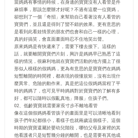
當媽媽有事情的時候，在身邊的寶寶沒有人看管是件
麻煩事，那該怎麼辦才好呢？不過有這麼一位寶媽，
卻想到了一個「奇招」來幫助自己看著沒有人看管的
寶寶們，並且還是得到了蠻不錯的效果。更有意思的
是看到此看娃情景的朋友們也會和自己一樣的心理，
真的好搞笑，會直面畫面時忍不住地笑出聲。
原來媽媽是有快遞來了，需要下樓去接下。這樣的
話，就要離開寶寶們片刻，興許是媽媽早已熟悉了這
樣的情況，很麻利地就在寶寶們活動的地方擺上了很
形似人模樣的假媽媽，更為有意思的是寶寶們在媽媽
短暫離開的時間裡，都表現的很懂規矩，沒有出現什
麼異常、危險的動作來。真是把這位假媽媽當程了平
時的媽媽了，也可見平時媽媽對於寶寶們的了解有多
好，都可以隨時以假亂真地」降服」住孩子們。
02、低齡寶寶就需要家長寸步不離地看管
像在這個假媽媽看管孩子的畫面里是可以清晰地看到
孩子們年紀都很小，看樣子也就兩歲這個樣子。這個
時期的寶寶還屬於嬰幼兒階段，哪怕父母及家裡的其
他看護者只是短暫幾分鐘的離開，也是需要有其他成