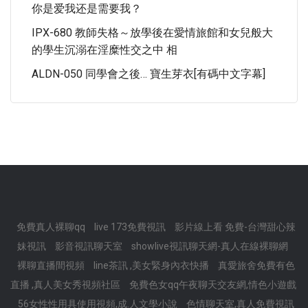
你是爱我还是需要我？
IPX-680 教師失格～放學後在愛情旅館和女兒般大
的學生沉溺在淫糜性交之中 相
ALDN-050 同學會之後… 寶生芽衣[有碼中文字幕]
免費真人裸聊qq
live 173免費視訊
影片線上看 免費-台灣甜心辣
妹視訊
影音視訊聊天室
showlive視訊聊天網-真人在線裸聊網
裸聊直播間視頻
line茶訊 ,美女緊身內衣快播
真愛旅舍免費有色
直播 ,真人美女秀視頻社區
免費色女qq午夜聊天交友網,情色小遊戲
56女性性用具使用視頻,成.人文學小說
色情聊天室,真人免費視訊