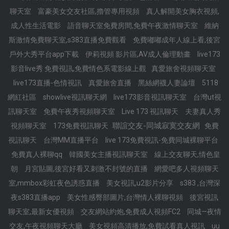
聊天室
富豪美女交友社區,擼管專用視頻
真人解開美女胸衣視頻,
成人性生活電影
語音聊天室免費房間,免費午夜激情聊天室
維納
斯激情免費聊天室,s383直播免費觀看
免費嘟嘟成年人線上看,後宮
戶外大秀平台app下載
伊莉視頻 影片區,AV成人倫理動畫
live173
影音live秀 免費視訊,免費情色系電影線上觀
真愛旅舍視頻聊天室
live173直播-色情視訊
真愛旅舍直播
黑絲網襪人妻論壇
5118
網紅社區
showlive視訊聊天網
live173影音視訊聊天室
台灣ut視
訊聊天室
免費午夜秀視頻聊天室
Live 173 視訊聊天
夫妻真人秀
聯誼交友-同城寂寞交友網
視頻聊天室
173免費視訊聊天
免費
視訊聊天
台灣MM直播平台
live 173免費視訊-免費同城裸聊平台
免費真人裸聊qq
韓國美女主播視訊聊天室
線上交友聊天,情色皇
朝
月宮貼圖,後宮好看又刺激不封號的直播
網愛吧多人視頻聊天
室,mmbox彩虹夜色誘惑直播
美女視訊,u2影片分享
s383 ,台灣深
夜s383直播app
美女性感臀部圖片,台灣情人裸聊視頻
後宮視訊
聊天室,最新女優視頻
交友網站約炮,免費成人視頻FC2
同城—夜情
交友,午夜視頻聊天大廳
美女視頻高清播放,免費試看真人視訊
uu