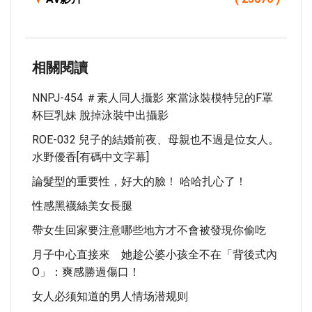
相關閱讀
NNPJ-454 ＃素人同人攝影 來當泳裝模特兒的F罩
杯巨乳妹 脫掉泳裝中出攝影
ROE-032 兒子的結婚前夜、母親也不過是位女人。
水野優香[有碼中文字幕]
論髮型的重要性，好大的臉！ 哈哈扎心了！
性感黑襪絲美女長腿
帶女生回家要注意哪些地方才不會被發現你偷吃
月子中心直接來 她趁公婆小孩全不在「背後式內
O」：爽感勝過傷口！
女人必须知道的男人情场潜规则