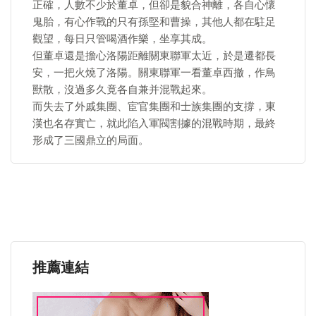
正確，人數不少於董卓，但卻是貌合神離，各自心懷
鬼胎，有心作戰的只有孫堅和曹操，其他人都在駐足
觀望，每日只管喝酒作樂，坐享其成。
但董卓還是擔心洛陽距離關東聯軍太近，於是遷都長
安，一把火燒了洛陽。關東聯軍一看董卓西撤，作鳥
獸散，沒過多久竟各自兼并混戰起來。
而失去了外戚集團、宦官集團和士族集團的支撐，東
漢也名存實亡，就此陷入軍閥割據的混戰時期，最終
形成了三國鼎立的局面。
推薦連結