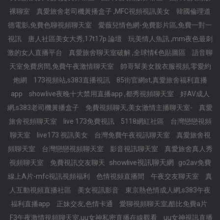
裸聊室
真愛旅舍老司機黃播盒子 ,MFC視頻視訊美女
韓國倫理道
德電影,免費色聊視頻聊天室
愛薇兒情色網-免費影片區,免費一對一
視訊
唐人社區美女大秀,17t17p 論壇
玩美情人魚訊 ,mm夜色最刺
激的女人直播平台
真愛旅舍聊天室破解 ,全球情€色貼圖區
語音聊
天室免費房間,免費午夜激情聊天室
帥哥幫美女脫衣服視頻,零愛約
炮網
173視頻站,s383直播視訊
85街官網st,真愛旅舍福利直播
app
showlive夜晚十大禁用直播app ,都秀視頻聊天室
好AV成人
網,s383老司機黃播盒子
免費視頻聊天,美女激情主播聊天室-
真愛
旅舍視頻聊天室
live 173免費視訊
5118網紅社區
台灣戀戀視頻
聊天室
live173 視訊美女
台灣免費午夜視訊聊天室
真愛旅舍視
頻聊天室
台灣戀戀視頻聊天室
影音視訊聊天室
真愛旅舍真人秀
showlive視訊聊天網
視頻聊天室
免費視訊交友聊天
go2av免費
線上A片-mfc視訊視頻福利
色情視頻直播間
午夜交友聊天室
真
人互動視頻直播社區
美女視訊影音
東京熱色情成人網,s383午夜
福利直播app
正妹交友,色情卡通
愛聊視頻聊天室,酷比免費a片
F3午夜激情視頻聊天室,uu女神私密直播在線觀看
uu女神視訊直播