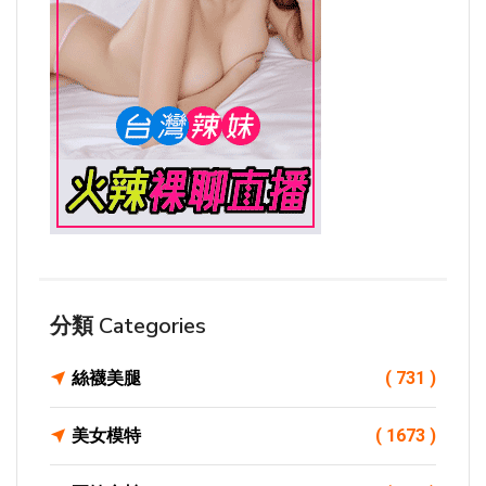
分類 Categories
絲襪美腿
( 731 )
美女模特
( 1673 )