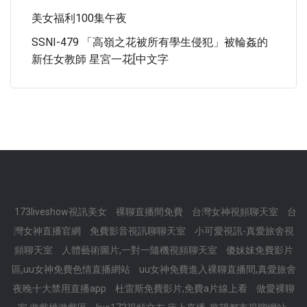
美女福利100集午夜
SSNI-479 「高嶺之花被所有學生侵犯」被輪姦的
新任女教師 星宮一花[中文字
173liveshow視訊美女
裸聊直播間免費
台灣女神視頻聊天室
台
灣女神直播官網
免費影音視訊聊聊天室
小可愛視訊-真愛旅舍視
頻聊天室
人體藝術圖片,一對一隨機視頻聊天室
傻妹妺免費影片
區,uu女神免費色情直播網站
uu女神免費進入裸聊直播間,真愛旅舍
夜晚十大禁用直播app
杜雷斯免費影片,免費a片線上看
做愛裸聊