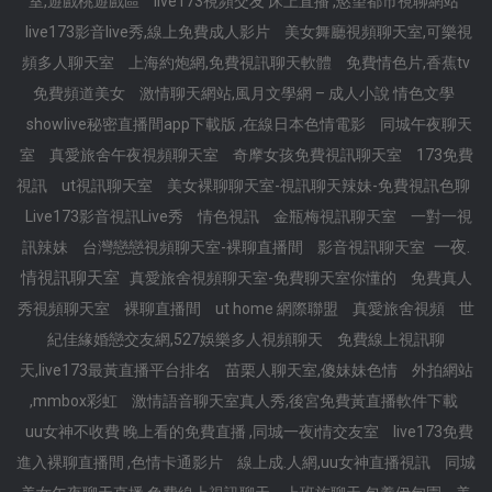
室,遊戲桃遊戲區
live173視頻交友 床上直播 ,慾望都市視聊網站
live173影音live秀,線上免費成人影片
美女舞廳視頻聊天室,可樂視
頻多人聊天室
上海約炮網,免費視訊聊天軟體
免費情色片,香蕉tv
免費頻道美女
激情聊天網站,風月文學網 – 成人小說 情色文學
showlive秘密直播間app下載版 ,在線日本色情電影
同城午夜聊天
室
真愛旅舍午夜視頻聊天室
奇摩女孩免費視訊聊天室
173免費
視訊
ut視訊聊天室
美女裸聊聊天室-視訊聊天辣妹-免費視訊色聊
Live173影音視訊Live秀
情色視訊
金瓶梅視訊聊天室
一對一視
一夜.
訊辣妹
台灣戀戀視頻聊天室-裸聊直播間
影音視訊聊天室
情視訊聊天室
真愛旅舍視頻聊天室-免費聊天室你懂的
免費真人
秀視頻聊天室
裸聊直播間
ut home 網際聯盟
真愛旅舍視頻
世
紀佳緣婚戀交友網,527娛樂多人視頻聊天
免費線上視訊聊
天,live173最黃直播平台排名
苗栗人聊天室,傻妹妹色情
外拍網站
,mmbox彩虹
激情語音聊天室真人秀,後宮免費黃直播軟件下載
uu女神不收費 晚上看的免費直播 ,同城一夜i情交友室
live173免費
進入裸聊直播間 ,色情卡通影片
線上成.人網,uu女神直播視訊
同城