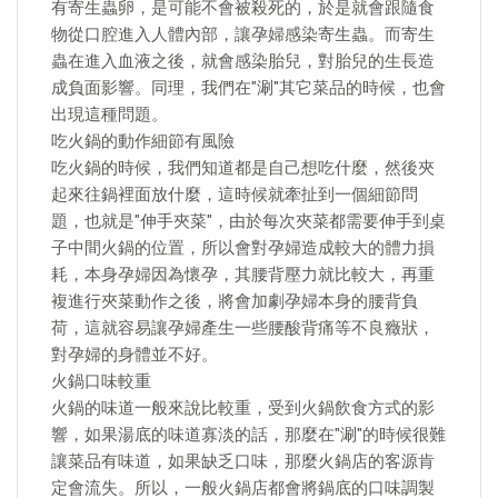
有寄生蟲卵，是可能不會被殺死的，於是就會跟隨食
物從口腔進入人體內部，讓孕婦感染寄生蟲。而寄生
蟲在進入血液之後，就會感染胎兒，對胎兒的生長造
成負面影響。同理，我們在"涮"其它菜品的時候，也會
出現這種問題。
吃火鍋的動作細節有風險
吃火鍋的時候，我們知道都是自己想吃什麼，然後夾
起來往鍋裡面放什麼，這時候就牽扯到一個細節問
題，也就是"伸手夾菜"，由於每次夾菜都需要伸手到桌
子中間火鍋的位置，所以會對孕婦造成較大的體力損
耗，本身孕婦因為懷孕，其腰背壓力就比較大，再重
複進行夾菜動作之後，將會加劇孕婦本身的腰背負
荷，這就容易讓孕婦產生一些腰酸背痛等不良癥狀，
對孕婦的身體並不好。
火鍋口味較重
火鍋的味道一般來說比較重，受到火鍋飲食方式的影
響，如果湯底的味道寡淡的話，那麼在"涮"的時候很難
讓菜品有味道，如果缺乏口味，那麼火鍋店的客源肯
定會流失。所以，一般火鍋店都會將鍋底的口味調製