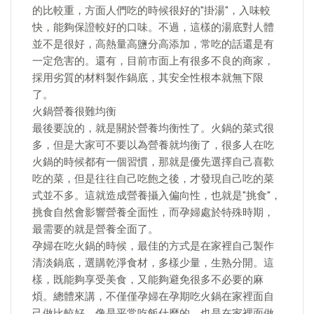
的比較重，方面人們吃的時候很好的"掛湯"，入味較
快，能夠保證較好的口味。不過，這樣的湯底對人體
並不是很好，高熱量高鹽分高添加，常吃的話還是有
一定危害的。還有，目前市面上有很多不良的商家，
採用劣質的材料製作鍋底，其安全性根本就無下限
了。
火鍋營養很難均衡
最後要說的，就是關於營養均衡性了。火鍋的菜式很
多，但是大家可不要以為營養就均衡了，很多人在吃
火鍋的時候都有一個習慣，那就是優先選擇自己喜歡
吃的菜，但是往往自己吃飽之後，才發現自己吃的菜
式並不多。這就造成營養攝入偏向性，也就是"挑食"，
挑食自然會影響營養全面性，而孕婦處於特殊時期，
最需要的就是營養全面了。
孕婦在吃火鍋的時候，最佳的方式是在家裡自己製作
清淡鍋底，選購乾淨食材，多樣少量，生熟分開。這
樣，既能夠享受美食，又能夠避免很多不必要的麻
煩。總體來講，不僅僅孕婦在孕期吃火鍋在家裡面自
己做比較好，像是平常吃飯什麼的，也是在家裡面做