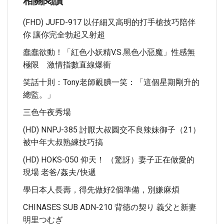
相關閱讀
(FHD) JUFD-917 以仔細又高明的打手槍技巧陪伴
你 讓你完全勃起又射超
蠢蠢欲動！「紅色小妖精V.S.黑色小惡魔」性感無
極限 激情指數直線爆衝
笑話十則：Tony老師靦腆一笑：「這個星期剛升的
總監。」
三色午夜秀場
(HD) NNPJ-385 討厭大叔圓交不良辣妹御子（21）
被中年大叔熟練技巧搞
(HD) HOKS-050 仰天！ （驚訝）妻子正在做愛的
現場 老爸/姦夫/快遞
學日本人長壽，得先做好2個準備，別嫌麻煩
CHINASES SUB ADN-210 背徳の契り 義父と新妻
明里つむぎ