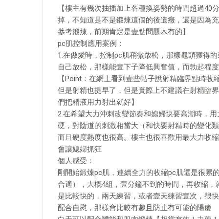
【樓主有幾次抽插加上各種換姿勢的時間超過40
掉，不知道是不是鍛煉這個的後遺癥，還是因為充
參考鍛煉，前期肯定是壹點問題木有的】
pc肌控制應用案例：
1.在做愛時，控制pc肌稍微放松，那樣龜頭獲得
自己放松，那樣能壹下子降低興奮值，而勃起程度
【Point：在網上看到壹些帖子說射精臨界點時
但是射精也提早了，但是實際上不建議在射精臨界
們把精液用力射出就好】
2.在希望大力沖刺改變節奏和媳婦快要高潮時，用
硬，對陰道的刺激相當大（和快要射精時的變化類
而且硬度熱度也很高。樓主也很喜歡用最大力收縮
會讓媳婦抓狂
個人感受：
剛開始鍛煉pc肌，連續全力的收縮pc肌還是很累
合適），大概4組，壹分鐘不到的時間，再收縮，
是比較快的，兩天練習，或者壹天練習壹次，很快能
配合自慰，那樣會比較有趣且防止有可能的陽痿