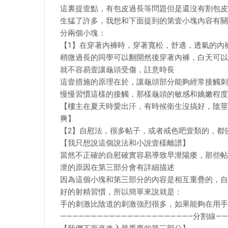
這裏提壹點，有包皮過長等問題但是還沒有割包皮
生猛了許多，我想和下面提到的第壹小塊內容有關
分兩個小塊：
【1】在穿著內褲時，穿著寬松，舒適，透氣的內
稍微過長的同學可以翻開然後穿著內褲，白天可以
就不容易壹讓龜頭受傷，註意時長
這壹措施的原理在於，讓龜頭部分能夠經常接觸刺
慢慢習慣這樣的接觸，那樣龜頭的敏感和嬌嫩程度
【樓主在夏天時愛出汗，有時候衛生沒搞好，陰莖
爽】
【2】自慰法，很多帖子，或者戒色吧壹類的，都
【我只想說這個說法和小說壹樣離譜】
當然不正確的自慰確實容易導致早泄陽痿，那些帖
泄的原因在第三部分會有詳細描述
因為這個小塊和第三部分的內容是相互重疊的，自
好的射精習慣，所以簡單來說就是：
手的刺激比陰道的刺激強烈很多，如果能夠在用手
—————————————————————–分割線——