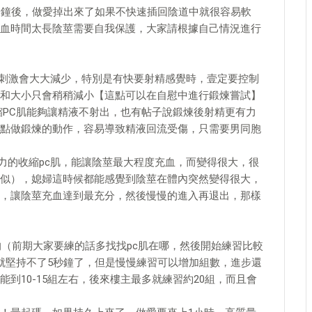
分鐘後，做愛掉出來了如果不快速插回陰道中就很容易軟
血時間太長陰莖需要自我保護，大家請根據自己情況進行
的刺激會大大減少，特別是有快要射精感覺時，壹定要控制
和大小只會稍稍減小【這點可以在自慰中進行鍛煉嘗試】
收縮PC肌能夠讓精液不射出，也有帖子說鍛煉後射精更有力
點做鍛煉的動作，容易導致精液回流受傷，只需要男同胞
力的收縮pc肌，能讓陰莖最大程度充血，而變得很大，很
似），媳婦這時候都能感覺到陰莖在體內突然變得很大，
，讓陰莖充血達到最充分，然後慢慢的進入再退出，那樣
的（前期大家要練的話多找找pc肌在哪，然後開始練習比較
就堅持不了5秒鐘了，但是慢慢練習可以增加組數，進步還
到10-15組左右，後來樓主最多就練習約20組，而且會