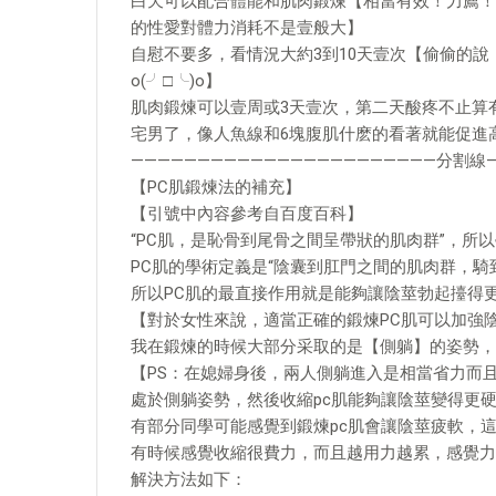
白天可以配合體能和肌肉鍛煉【相當有效！力薦！
的性愛對體力消耗不是壹般大】
自慰不要多，看情況大約3到10天壹次【偷偷的
o(╯□╰)o】
肌肉鍛煉可以壹周或3天壹次，第二天酸疼不止算
宅男了，像人魚線和6塊腹肌什麽的看著就能促進
———————————————————————分割線—
【PC肌鍛煉法的補充】
【引號中內容參考自百度百科】
“PC肌，是恥骨到尾骨之間呈帶狀的肌肉群”，所以
PC肌的學術定義是“陰囊到肛門之間的肌肉群，騎
所以PC肌的最直接作用就是能夠讓陰莖勃起擡得
【對於女性來說，適當正確的鍛煉PC肌可以加強
我在鍛煉的時候大部分采取的是【側躺】的姿勢，
【PS：在媳婦身後，兩人側躺進入是相當省力而
處於側躺姿勢，然後收縮pc肌能夠讓陰莖變得更
有部分同學可能感覺到鍛煉pc肌會讓陰莖疲軟，
有時候感覺收縮很費力，而且越用力越累，感覺力
解決方法如下：