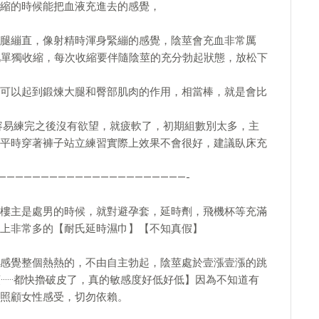
縮的時候能把血液充進去的感覺，
腿繃直，像射精時渾身緊繃的感覺，陰莖會充血非常厲
肌單獨收縮，每次收縮要伴隨陰莖的充分勃起狀態，放松下
可以起到鍛煉大腿和臀部肌肉的作用，相當棒，就是會比
很容易練完之後沒有欲望，就疲軟了，初期組數別太多，主
平時穿著褲子站立練習實際上效果不會很好，建議臥床充
——————————————————————-
樓主是處男的時候，就對避孕套，延時劑，飛機杯等充滿
上非常多的【耐氏延時濕巾】【不知真假】
感覺整個熱熱的，不由自主勃起，陰莖處於壹漲壹漲的跳
·····都快擼破皮了，真的敏感度好低好低】因為不知道有
照顧女性感受，切勿依賴。