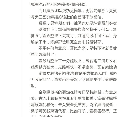
現在流行的壯陽補藥要強好幾倍。
而且練法比臥虎功更簡單，更容易學會，見效也
每天三五分鐘讓妳強壯的自己都不敢相信。
嘿嘿，男性朋友們，練習此功要註意照顧好妳
練法如下：準備兩個壹樣高的椅子，仰臥，將肩
挺直，壹直堅持下去就可，註意屁股不可下垂，身
解放了手，鍛練部位即完全集中於腰背部。
不用任何的意念，運氣之類，堅持下次就見效果
證明妳練對了。
壹般能堅持三十分鐘以上，練習兩三個月左右，
感覺精力強大，走路輕快，不易疲勞。配合縮陰功
縮陰功練法有兩種:壹種是用力收縮肛門，如忍
力收縮肛門，節奏兩秒壹次，意識要集中，壹般能
泄。
金剛鐵板橋的要點在於每日堅持練習，每壹次練
習。古人訓練時會在屁股下點壹根香，當每次堅持
建議妳們模仿，畢竟安全更重要。為了練習安全，
凳子可另找東西代替，比如箱子，壹疊書都行。這