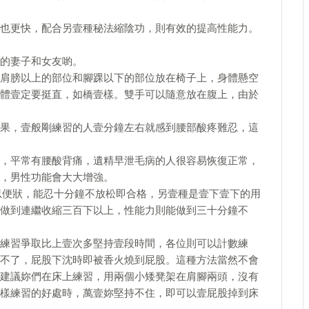
更快，配合另壹種秘法縮陰功，則有效的提高性能力。
的妻子和女友喲。
膀以上的部位和腳踝以下的部位放在椅子上，身體懸空
體壹定要挺直，如橋壹樣。雙手可以隨意放在腹上，由於
，壹般剛練習的人壹分鐘左右就感到腰部酸疼難忍，這
平常有腰酸背痛，遺精早泄毛病的人很容易恢復正常，
，男性功能會大大增強。
便狀，能忍十分鐘不放松即合格，另壹種是壹下壹下的用
做到連繼收縮三百下以上，性能力則能做到三十分鐘不
習爭取比上壹次多堅持壹段時間，各位則可以計數練
不了，屁股下沈時即被香火燒到屁股。這種方法當然不會
建議妳們在床上練習，用兩個小矮凳架在肩腳兩頭，沒有
樣練習的好處時，萬壹妳堅持不住，即可以壹屁股掉到床