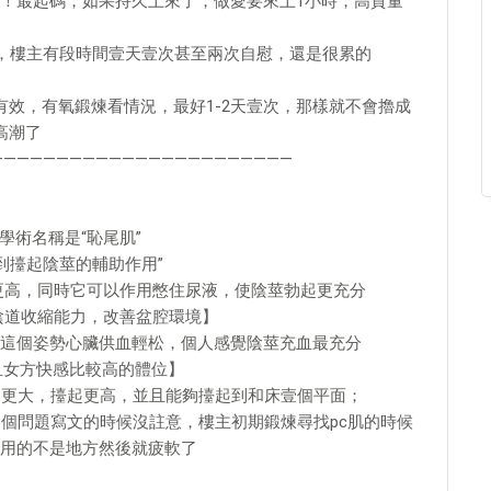
！最起碼，如果持久上來了，做愛要來上1小時，高質量
說，樓主有段時間壹天壹次甚至兩次自慰，還是很累的
有效，有氧鍛煉看情況，最好1-2天壹次，那樣就不會擼成
高潮了
——————————————————————
學術名稱是“恥尾肌”
到擡起陰莖的輔助作用”
更高，同時它可以作用憋住尿液，使陰莖勃起更充分
陰道收縮能力，改善盆腔環境】
這個姿勢心臟供血輕松，個人感覺陰莖充血最充分
且女方快感比較高的體位】
硬更大，擡起更高，並且能夠擡起到和床壹個平面；
這個問題寫文的時候沒註意，樓主初期鍛煉尋找pc肌的時候
用的不是地方然後就疲軟了