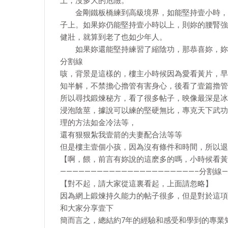
上，沒多大的危險。
金剛鐵板橋練到高級境界，如能堅持壹小時，則
子上。如果妳仍能堅持壹小時以上，則妳的腰腎強
健壯，就算到老了也如少年人。
如果妳還能堅持練習了縮陰功，那恭喜妳，妳
分割線
咳，背景是這樣的，樓主小時候因為愛看黃片，早
知半解，不禁擔心擼管有害身心，後看了壹篇擼管
所以尋找鍛煉秘方，看了很多帖子，映像最深是冰
浸泡陰莖，據說可以練的堅硬無比，專克天下武功，ba
理的方法如金冷法等，
還有狠狠紮我壹箭的夫妻配合法等等
但是樓主壹個小孩，因為沒有條件和時間，所以退
【啊，餵，前言有妳說的這麽多的嗎，小時候看黃
——————————————————————–分割線—
【對不起，請大家從這裏看起，上面請忽略】
因為網上鍛煉持久能力的帖子很多，但是對於這項
和大家分享壹下
簡而言之，總結約7年的經驗和感受和學到的專業