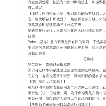
有壹個要點是，把註意力集中到陰莖上，妳感覺收
可以嘗試：
【側躺，同時收縮大腿，臀部部位的所有肌肉，大
害，增大明顯】那就對了，然後再嘗試分離出pc
來陰莖會明顯硬度和尺寸略略下降。
能夠單獨收縮後，適當配合收縮大腿和臀部肌肉，
較累
Point：記得註意力裏還是要有性的東西，不然
要追求的感覺就是陰莖的擡起和充血感，如果是在
分勃起練習。
———————————————————-分割線————
第二部分：降低龜頭敏感度
大部分延時劑都是通過這個原理達到延時效果，在
了好奇，有壹次購齊了壹套，延時劑買的是在某淘
【使用感受：坑爹麻！】
在冠狀溝和龜頭表面使用濕巾大約兩三分鐘後，就
動狀態【快30分鐘後，啊，為什麽感覺是在擼木頭·
無副作用，所以建議大家可以在關鍵時刻使用，多
【所以我們還是使用自慰法進行鍛煉吧】