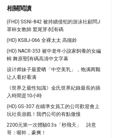
相關閱讀
(FHD) SSNI-842 被持續侵犯的游泳社顧問J
罩杯女教師 鷲尾芽衣[有碼
(HD) KSBJ-066 全裸太太 高槻鈴
(HD) NACR-353 被中老年小說家飼養的女編
輯 舞原聖[有碼高清中文字幕
设计师妹子最爱晒「中空美乳」，饱满两颗
让人看好看满
《世界之最性知識》金氏世界紀錄最長的插
入時間是10小時
(HD) GS-307 在瞄準女員工的公司歡迎會上
玩社長游戲！我們公司的有點傲慢
2200元第一次體驗0.3s「秒飛天」 詩意
哥：喔幹，豪爽！