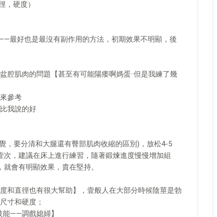
直徑，硬度）
力——最好也是最沒有副作用的方法，初期效果不明顯，後
盆腔肌肉的問題【甚至有可能陽痿啊媽蛋··但是我練了幾
來參考
比我說的好
感覺，要分清和大腿還有臀部肌肉收縮的區別)，放松4-5
壹次，建議在床上進行練習，隨著鍛煉進度慢慢增加組
月，就會有明顯效果，貴在堅持。
度和直徑也有很大幫助】，壹般人在大部分時候陰莖是勃
尺寸和硬度；
技能——調戲媳婦】