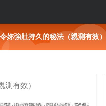
令妳強壯持久的秘法（親測有效
親測有效）
佳功法，腰背變得強如鐵板，則自然壯陽強腎，效果遠比