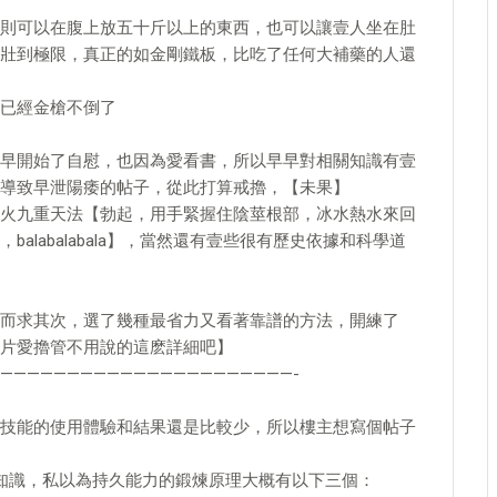
可以在腹上放五十斤以上的東西，也可以讓壹人坐在肚
壯到極限，真正的如金剛鐵板，比吃了任何大補藥的人還
已經金槍不倒了
早開始了自慰，也因為愛看書，所以早早對相關知識有壹
導致早泄陽痿的帖子，從此打算戒擼，【未果】
火九重天法【勃起，用手緊握住陰莖根部，冰水熱水來回
labalabala】，當然還有壹些很有歷史依據和科學道
而求其次，選了幾種最省力又看著靠譜的方法，開練了
片愛擼管不用說的這麽詳細吧】
——————————————————————-
技能的使用體驗和結果還是比較少，所以樓主想寫個帖子
知識，私以為持久能力的鍛煉原理大概有以下三個：