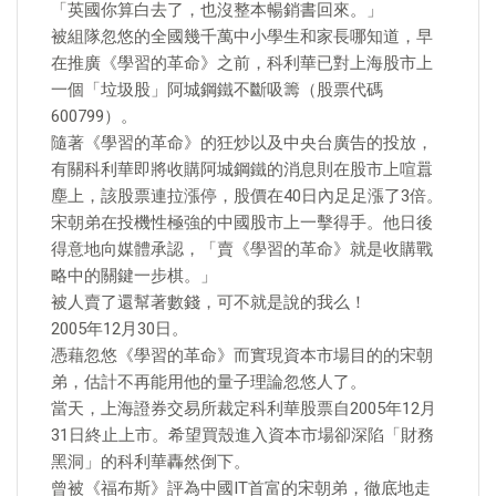
「英國你算白去了，也沒整本暢銷書回來。」
被組隊忽悠的全國幾千萬中小學生和家長哪知道，早
在推廣《學習的革命》之前，科利華已對上海股市上
一個「垃圾股」阿城鋼鐵不斷吸籌（股票代碼
600799）。
隨著《學習的革命》的狂炒以及中央台廣告的投放，
有關科利華即將收購阿城鋼鐵的消息則在股市上喧囂
塵上，該股票連拉漲停，股價在40日內足足漲了3倍。
宋朝弟在投機性極強的中國股市上一擊得手。他日後
得意地向媒體承認，「賣《學習的革命》就是收購戰
略中的關鍵一步棋。」
被人賣了還幫著數錢，可不就是說的我么！
2005年12月30日。
憑藉忽悠《學習的革命》而實現資本市場目的的宋朝
弟，估計不再能用他的量子理論忽悠人了。
當天，上海證券交易所裁定科利華股票自2005年12月
31日終止上市。希望買殼進入資本市場卻深陷「財務
黑洞」的科利華轟然倒下。
曾被《福布斯》評為中國IT首富的宋朝弟，徹底地走