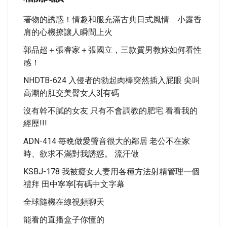
著物的誘惑！情趣和服充滿古典日式風情 小露香
肩的心機撩讓人瞬間上火
郭品超＋張睿家＋張國立，三款質男教妳如何看性
感！
NHDTB-624 入侵者的勃起肉棒突然插入屁眼 尖叫
高潮的肛交美臀女人3[有碼
沒有幹不膩的女友 只有不會調教的肥宅 看看我的
經歷!!!
ADN-414 毎晩做愛聲音很大的鄰居 老公不在家
時、欲求不滿對我誘惑。 流汗做
KSBJ-178 我被癡女人妻用各種方法射精管理一個
禮拜 田中寧寧[有碼中文字幕
全球隨機在線視頻聊天
能看的直播盒子你懂的