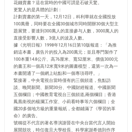
花錢賣書？這在當時的中國可謂是石破天驚。
更驚人的是具體的計劃：
計劃賣書的第一天，12月12日，科利華就在全國投放
100萬冊，同時要在全國30個城市同時開辦30個大型主
題展覽，要達到300萬人的直接參与人數，3000萬人的
直接受影響人數，3億人的波及人數。
據《光明日報》1998年12月16日第10版報道：「為推
銷這本書，廣告片的投入為200萬元；並且專門製作了
100本重14.8公斤、高76厘米、寬52厘米、價值3000元
的書王和一個高12米寬9米的圖書模型，還第一次為一
本書開通了一個網上站點和一個專項尋呼。」
緊接著，中央電視台當時僅有的三個頻道，焦點訪
談、晚間新聞、新聞30分、中國財經報道、中國新聞
五個欄目；中國教育電視台三個頻道,兩個欄目；香港
鳳凰衛視的楊瀾工作室、小莉看時事等六個欄目；全
國20多個地方級的重量報紙，全都鋪滿了《學習的革
命》的廣告。
號稱從不代言的著名導演謝晉在中央台當代言人開始
展開鼓吹，時任復旦大學校長、科學家謝希德則作序