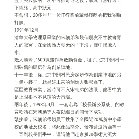
歷了與狐妖的一次不可描奇遇之後，順其自然打通上
下經絡，高中狀元。
不曾想，20多年前一位IT行業前輩就殘酷的把我啪啪
打臉。
1991年12月。
清華大學物理系畢業的宋朝弟和幾個朋友不甘教書育
人的寂寞，在全國熱火朝天的「下海」聲中撲騰入
水。
幾人湊齊了600塊錢作為啟動資金，租了北京中關村一
間破舊的民房作為創業陣地。
十一年後，從北京中關村民房起步作為創業陣地的另
一個小夥子，就是好未來的創始人張邦鑫了。
區區教育事業，當時可不入宋朝弟的法眼，他看中的
是上限根本不見頂的大市場。
兩年後，1993年4月，一套名為「校長辦公系統」的教
育軟體在宋朝弟等人夜以繼日的開發下成功。
緊接著，宋朝弟帶領員工搜集了全國近20萬所中小學
校的地址及校名，將此產品簡介、發布會邀請函等一
一寄到校長們手中，邀請他們赴京參加學術交流大