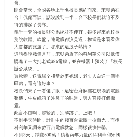
會。
開會當天，全國各地上千名校長應約而來。宋朝弟在
台上侃侃而談，話沒說到一半，台下校長們就迫不及
待的排起了長隊。
幾千一套的校長辦公系統並不便宜，很多趕來的校長
別說軟體、軟盤，連電腦都沒見過，權當是來看看偉
大首都的旅遊了。哪來的這股子熱情？
這話得說幾個月前，宋朝弟旗下的科利華公司以低價
購進了一大批老式386電腦，並在機器上預裝了「校長
辦公系統」。
買軟體，送電腦？相當於娶媳婦，老丈人白送一個學
區房，還有這好事？
校長們來了一看傻了眼：這密密麻麻擺在現場的電腦
整機，牛皮紙箱子沖鼻子的味道，讓人直接打個機
靈。
此言不虛啊，趕緊的，別墨跡了。上吧！
不到半天時間，計劃中的幾百台電腦一搶而光，而後
科利華又調來數百台電腦救急，同樣很快告罄。
不到3天，凈賺500萬！積蓄兩年力量的科利華和宋朝