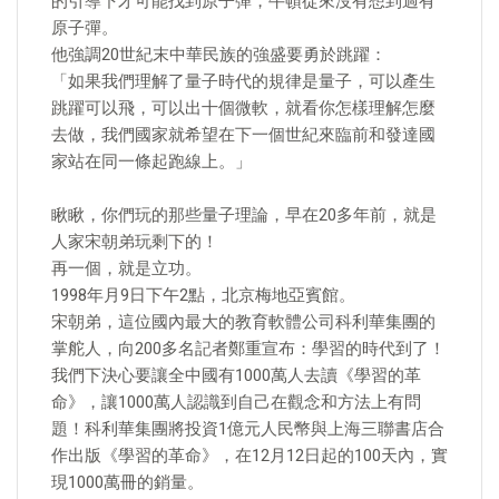
的引導下才可能找到原子彈，牛頓從來沒有想到過有
原子彈。
他強調20世紀末中華民族的強盛要勇於跳躍：
​「如果我們理解了量子時代的規律是量子，可以產生
跳躍可以飛，可以出十個微軟，就看你怎樣理解怎麼
去做，我們國家就希望在下一個世紀來臨前和發達國
家站在同一條起跑線上。」
瞅瞅，你們玩的那些量子理論，早在20多年前，就是
人家宋朝弟玩剩下的！
再一個，就是立功。
1998年月9日下午2點，北京梅地亞賓館。
宋朝弟，這位國內最大的教育軟體公司科利華集團的
掌舵人，向200多名記者鄭重宣布：學習的時代到了！
我們下決心要讓全中國有1000萬人去讀《學習的革
命》，讓1000萬人認識到自己在觀念和方法上有問
題！科利華集團將投資1億元人民幣與上海三聯書店合
作出版《學習的革命》，在12月12日起的100天內，實
現1000萬冊的銷量。