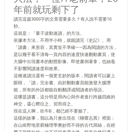
年前就玩剩下了
讀完這篇3000字的文章需要多久？有人說不需要10
秒。
這就是：「量子波動速讀」的方法。
依據本方法，不用半小時，就能讀完《史記》。用
「讀書」來形容，其實並不準確——因為閱讀的方法，
是以幾乎看不清每一頁內容的速度快速翻動書頁，使
大腦中出現書本的動態影像。即使書倒著拿，也絲毫
不影響閱讀速度和效果。
這種速讀法還有一個更玄妙的版本，閱讀者可以蒙上
眼睛，「讀」完全書。由於翻動書頁能激發大腦潛
能，所有的外語都能自動翻譯成閱讀者的母語。
這哪是讀書，這分明是用內心與作者進行跨越四維的
神交，還心嚮往之、習而得之。
現在這人啊，吹牛B，都已經不要臉了。
這樣的故事，我以為只會出現在《聊齋志異》裡面：
在山崗野地里窮極理學奧妙而不得的古代屌絲，在經