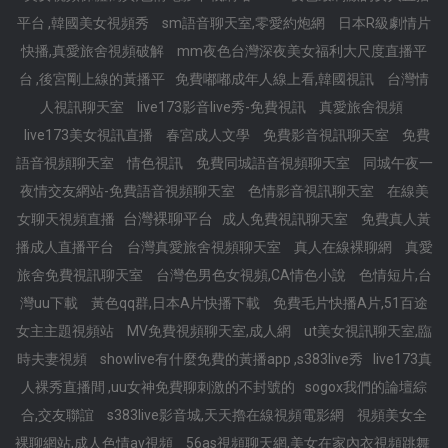
平台 ,韓國美女視頻秀
sm語音聊天室,零愛約炮網
日本R級劇情片
快播,真愛旅舍視頻破解
mm夜色台灣深夜美女福利大尺度直播平
台 ,後宮剛上線的黃播平
免費嘟嘟成年人線上看,韓國視訊
台灣情
人視訊聊天室
live173影音live秀-免費視訊
真愛旅舍視頻
live173美女視訊直播
春宮成人文學
免費影音視訊聊天室
免費
語音視頻聊天室
情色視訊
免費同城語音視頻聊天室
同城午夜一
夜情交友網站-免費語音視頻聊天室
色情影音視訊聊天室
在線美
台灣裸聊平台
女聊天視頻直播
成人免費視訊聊天室
免費真人黃
播成人直播平台
台灣真愛旅舍視頻聊天室
真人在線裸聊網
真愛
旅舍免費視訊聊天室
台灣色男色女視頻,CA情色小說
色情短片,台
灣uu下載
黃色qq群,日本A片快播下載
免費毛片快播A片,51百途
女主主題視頻站
MV免費視頻聊天室,成人網
ut美女視訊聊天室,臨
時夫妻視頻
showlive有什麼免費的黃播app ,s383live秀
live173真
人裸秀直播間 ,uu女神免費聊刺激的不封號的
sogox我們的論壇綜
合,交友聯誼
s383live影音城,天天擼在線視頻電影網
視頻美女全
裸聊網站,成人色情av視頻
56as視頻聊天網,美女在家內衣視頻跳舞