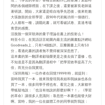
現，《學習的革命》各種營銷動作已經塞滿了業餘時
間的各個縫隙裡面，在下課之後，還要被家長老師逼
著研讀。開始，大家還是暗自地爭先恐後，後來乾脆
大張旗鼓的全班學習，跟90年代初氣功班一個德行。
人人都有一種，讀罷此書，就可看破試卷、直達考場
青雲的感覺。
活脫脫一個宋朝弟的量子理論在書上的投射么！
時至今日，在英語語言範圍內最主流的圖書點評網站
Goodreads上，只有14個點評。豆瓣圖書上只有5.0
分，看過此書的讀者無不覺得被深深忽悠了。
這本書的第一翻譯者顧瑞榮更是之後去搞了靈修，也
不知道是不是因為翻譯過程中「把學習效率提高了六
倍」而充分自我實現。
《深圳商報》一位作者在回憶1999年時，就提到：
當時我買了一本，後來我發現我表姐和我妹妹也各自
買了一本，很多同學手裡也有。看完之後，大家都半
帶狐疑地說：「也沒有他說的那麼好啊？！」《學習
的革命》讓很多人意識到：靠忽悠一本書也能發大財
啊。當時，我的一位在媒體工作的同學就對我說：