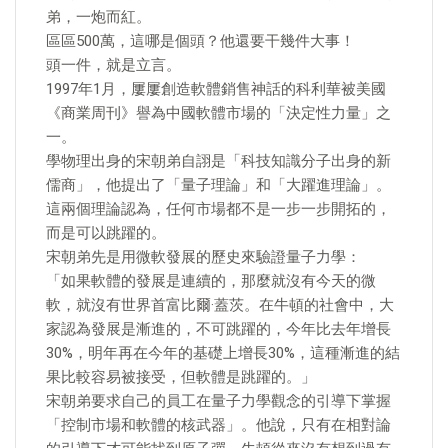
弟，一炮而紅。
區區500萬，這哪是個頭？他還要干幾件大事！
頭一件，就是立言。
1997年1月，屢屢創造軟體銷售神話的科利華被美國
《商業周刊》譽為中國軟體市場的「決定性力量」之
一。
學物理出身的宋朝弟自詡是「科技知識分子出身的新
儒商」，他提出了「量子理論」和「大躍進理論」。
這兩個理論認為，任何市場都不是一步一步開拓的，
而是可以跳躍的。
宋朝弟先是用微軟發展的歷史來驗證量子力學：
​「如果軟體的發展是連續的，那麼就沒有今天的微
軟，就沒有世界首富比爾·蓋茨。在牛頓的社會中，大
家認為發展是漸進的，不可跳躍的，今年比去年增長
30%，明年再在今年的基礎上增長30%，這種漸進的結
果比較容易被接受，但軟體是跳躍的。」
宋朝弟要求自己的員工在量子力學觀念的引導下掌握
「控制市場和軟體的核武器」。他說，只有在相對論