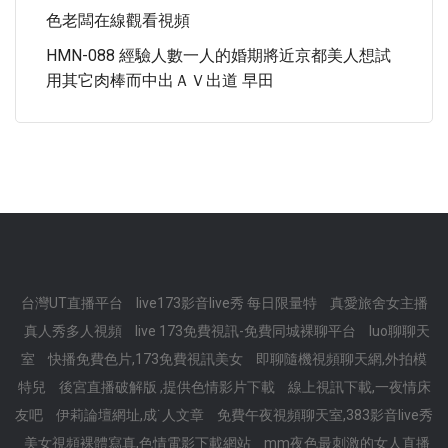
色老闆在線觀看視頻
HMN-088 經驗人數一人的婚期將近京都美人想試
用其它肉棒而中出ＡＶ出道 早田
台灣UT直播平台
live173影音live秀 每日限量特
真愛旅舍女主播
真人秀多人視頻
live 173免費視訊-免費同城裸聊平台
luo聊聊天
室
快播免費色片,173免費視訊美女
即聊隨機視頻聊天網,外拍模
特兒
後宮直播破解版 ,提供色情影片下載
線上視訊下載,一夜情床
友吧
伊莉論壇網址,成˙人文章
免費午夜視頻聊天室,383影音live秀
美女視頻裸體寫真,色情電影下載網站
mm夜色最刺激的女人直播